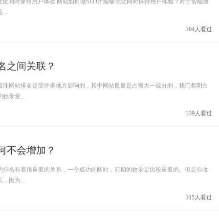
优化同时保持用户体验 网站如何做SEO才能够优化同时保持用户体验？对于智能搜
..
304人看过
名之间关联？
道理网站排名是受许多地方影响的，其中网站质量是占很大一成分的，我们都明白
录量...
339人看过
何不会增加？
的排名有着很重要的关系，一个成功的网站，前期的收录是比较重要的。但是在收
因为...
315人看过