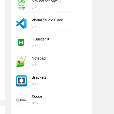
Navicat for MySQL
大小：
Visual Studio Code
大小：
HBuilder X
大小：
Notepad
大小：
Brackets
大小：
Xcode
大小：