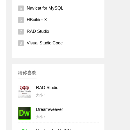
Navicat for MySQL
HBuilder X
RAD Studio
Visual Studio Code
猜你喜欢
RAD Studio
大小：
Dreamweaver
大小：